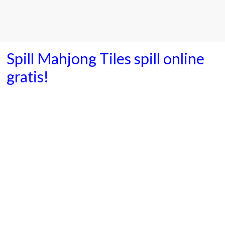
Spill Mahjong Tiles spill online
gratis!