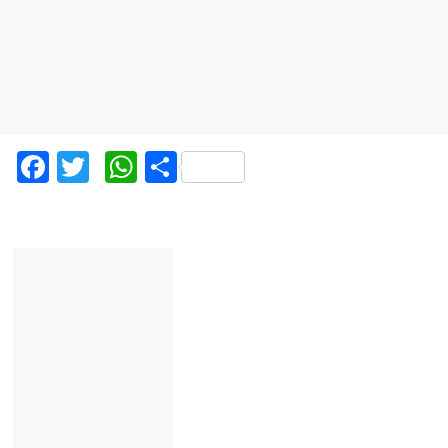
F
T
W
S
ac
w
h
h
e
itt
at
ar
b
er
s
e
o
A
o
p
k
p