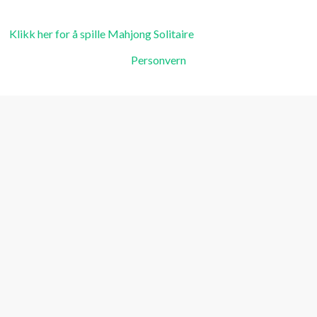
Klikk her for å spille Mahjong Solitaire
Personvern